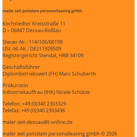
maler zeit potsdam personalleasing gmbh
Kochstedter Kreisstraße 11
D – 06847 Dessau-Roßlau
Steuer-Nr.: 114/106/00198
USt.-Id.-Nr.: DE211928509
Registergericht Stendal, HRB 34109
Geschäftsführer
Diplombetriebswirt (FH) Marc Schuberth
Prokuristin
Industriekauffrau (IHK) Nicole Schütze
Telefon: +49 (0)340 2303329
Telefax: +49 (0)340 2303436
maler-zeit-dessau@t-online.de
maler zeit potsdam personalleasing gmbh © 2026