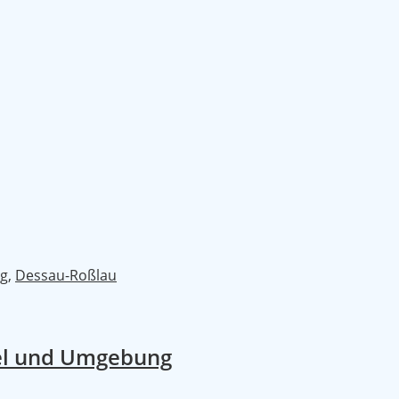
ng
,
Dessau-Roßlau
vel und Umgebung